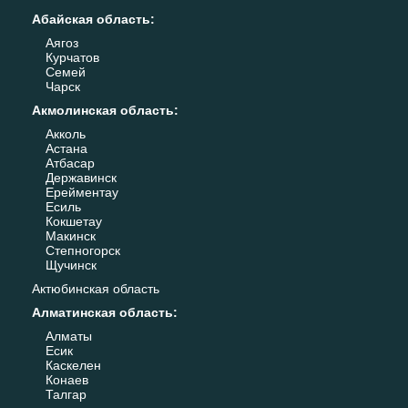
Абайская область
:
Аягоз
Курчатов
Семей
Чарск
Акмолинская область
:
Акколь
Астана
Атбасар
Державинск
Ерейментау
Есиль
Кокшетау
Макинск
Степногорск
Щучинск
Актюбинская область
Алматинская область
:
Алматы
Есик
Каскелен
Конаев
Талгар