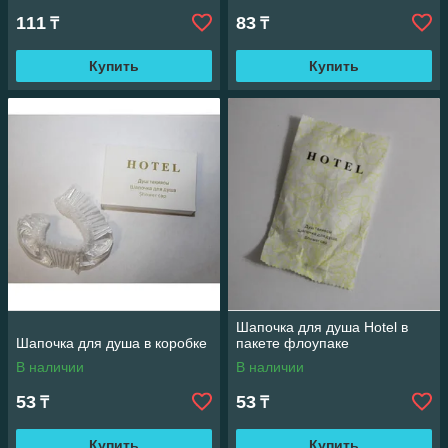
111
83
₸
₸
Купить
Купить
Шапочка для душа Hotel в
Шапочка для душа в коробке
пакете флоупаке
В наличии
В наличии
53
53
₸
₸
Купить
Купить