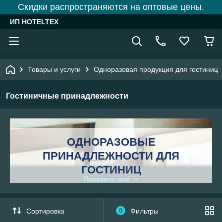
Скидки распространяются на оптовые цены.
ИП HOTELTEX
Товары и услуги
Одноразовая продукция для гостиниц
Гостиничные принадлежности
ОДНОРАЗОВЫЕ
ПРИНАДЛЕЖНОСТИ ДЛЯ
ГОСТИНИЦ
Показать всё
“HOTELTEX”
Компания
является надежным
поставщиком всех необходимых аксессуаров для
Сортировка
0
Фильтры
гостиниц: подстаканников, швейных наборов, ложек