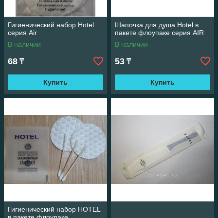
Гигиенический набор Hotel
Шапочка для душа Hotel в
серия Air
пакете флоупаке серия AIR
В наличии
В наличии
68
53
₸
₸
Купить
Купить
Гигиенический набор HOTEL
в пакете флоупаке