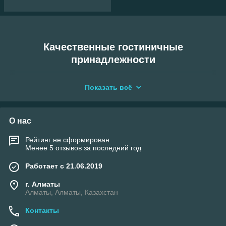
Качественные гостиничные
принадлежности
Показать всё
О нас
Экологичность
Рейтинг не сформирован
Менее 5 отзывов за последний год
Все гостиничные принадлежности, что представлены в
этом разделе, абсолютно безопасны в использовании
Работает с 21.06.2019
постояльцами и для окружающей среды.
г. Алматы
Алматы, Алматы, Казахстан
Контакты