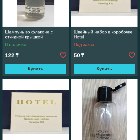
Шампунь во флаконе с
Швейный набор в коробочке
откидной крышкой
Hotel
В наличии
Под заказ
Создаем индивидуальный авторский дизайн и
122
брендирование одноразовых принадлежностей
50
₸
₸
для гостиниц, что позволяет подчеркнуть
стилистику и уникальность вашего отеля, СПА и
Купить
Купить
хостела.