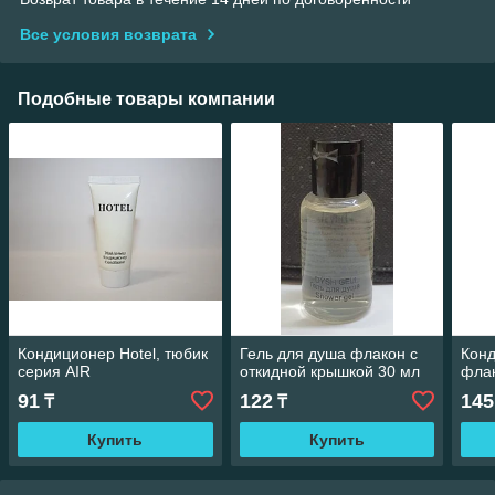
Все условия возврата
Подобные товары компании
Кондиционер Hotel, тюбик
Гель для душа флакон с
Конд
серия AIR
откидной крышкой 30 мл
фла
91
122
145
₸
₸
Купить
Купить