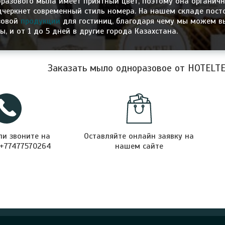
разового мыла имеет приятный цвет, поэтому она органич
дчеркнет современный стиль номера. На нашем складе пост
зовой
продукции
для гостиниц, благодаря чему мы можем в
, и от 1 до 5 дней в другие города Казахстана.
Заказать мыло одноразовое от HOTELT
ли звоните на
Оставляйте онлайн заявку на
 +77477570264
нашем сайте