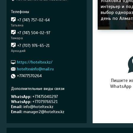
Упаковка одно
интерьер и по
выбор однора
день по Алматы
+7 (747) 757-02-64
Татьяна
+7 (747) 504-02-97
Тамара
+7 (707) 976-65-21
Аркадий
https://hoteltex.kz/
hoteltexinfo@mail.ru
+77477570264
Пишите и
WhatsApp
WhatsApp
+77475040297
WhatsApp
+77079766521
Email
info@hoteltex.kz
Email
manager2@hoteltex.kz