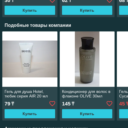
30
62
68
₸
₸
Купить
Купить
Подобные товары компании
Гель для душа Hotel,
Кондиционер для волос в
Гель
тюбик серия AIR 20 мл
флаконе OLIVE 30мл
Cуса
79
145
45
₸
₸
Купить
Купить