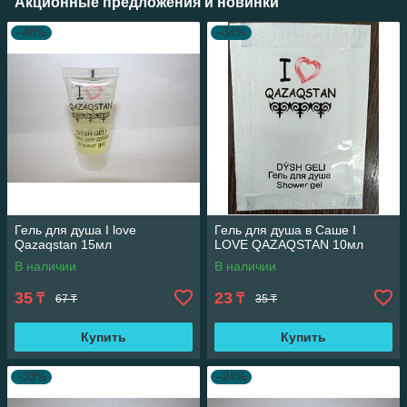
Акционные предложения и новинки
–48%
–34%
Гель для душа I love
Гель для душа в Саше I
Qazaqstan 15мл
LOVE QAZAQSTAN 10мл
В наличии
В наличии
35
23
₸
₸
67 ₸
35 ₸
Купить
Купить
–33%
–24%