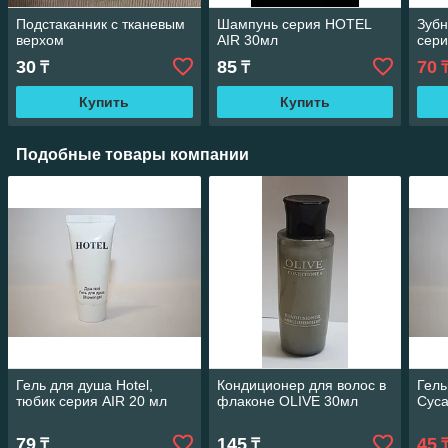
Подстаканник с тканевым
Шампунь серия HOTEL
Зубн
верхом
AIR 30мл
сери
30
85
70
₸
₸
Купить
Купить
Подобные товары компании
Гель для душа Hotel,
Кондиционер для волос в
Гель
тюбик серия AIR 20 мл
флаконе OLIVE 30мл
Cуса
79
145
45
₸
₸