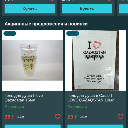
Купить
Купить
Акционные предложения и новинки
–48%
–34%
Гель для душа I love
Гель для душа в Саше I
Qazaqstan 15мл
LOVE QAZAQSTAN 10мл
В наличии
В наличии
35
23
₸
₸
67 ₸
35 ₸