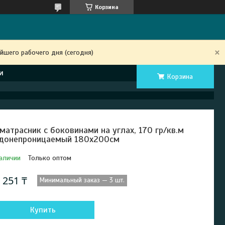
Корзина
йшего рабочего дня (сегодня)
и
Корзина
матрасник с боковинами на углах, 170 гр/кв.м
донепроницаемый 180х200см
аличии
Только оптом
 251 ₸
Минимальный заказ — 3 шт.
Купить