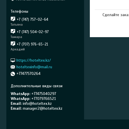
Сделайте зака
+7 (747) 757-02-64
Татьяна
+7 (747) 504-02-97
Тамара
+7 (707) 976-65-21
Аркадий
https://hoteltex.kz/
hoteltexinfo@mail.ru
+77477570264
WhatsApp
+77475040297
WhatsApp
+77079766521
Email
info@hoteltex.kz
Email
manager2@hoteltex.kz