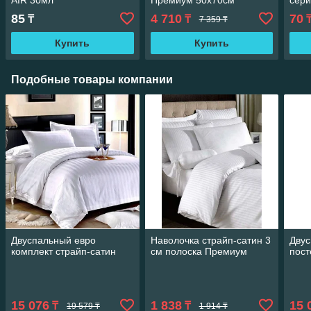
AIR 30мл
Премиум 50х70см
сери
85
4 710
70
₸
₸
7 359 ₸
Купить
Купить
Подобные товары компании
Двуспальный евро
Наволочка страйп-сатин 3
Двус
комплект страйп-сатин
см полоска Премиум
пост
15 076
1 838
15 
₸
₸
19 579 ₸
1 914 ₸