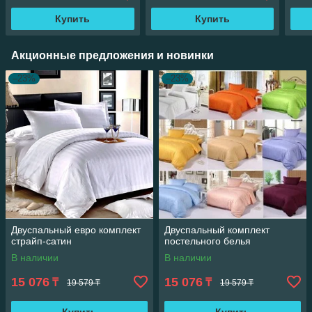
Купить
Купить
Акционные предложения и новинки
–23%
–23%
Двуспальный евро комплект
Двуспальный комплект
страйп-сатин
постельного белья
В наличии
В наличии
15 076
15 076
₸
₸
19 579 ₸
19 579 ₸