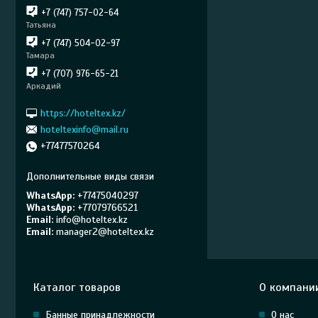
+7 (747) 757-02-64
Татьяна
+7 (747) 504-02-97
Тамара
+7 (707) 976-65-21
Аркадий
https://hoteltex.kz/
hoteltexinfo@mail.ru
+77477570264
WhatsApp
+77475040297
WhatsApp
+77079766521
Email
info@hoteltex.kz
Email
manager2@hoteltex.kz
Каталог товаров
О компани
Банные принадлежности
О нас